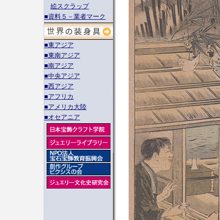
絵スクラップ
■資料５－業者マーク
■東アジア
■東南アジア
■南アジア
■中央アジア
■西アジア
■アフリカ
■アメリカ大陸
■オセアニア