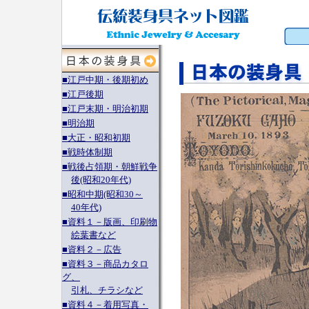
■江戸中期・後期初め
■江戸後期
■江戸末期・明治初期
■明治期
■大正・昭和初期
■戦時体制期
■戦後占領期・朝鮮戦争
後(昭和20年代)
■昭和中期(昭和30～
40年代)
■資料１－版画、印刷物
絵葉書など
■資料２－広告
■資料３－商品カタロ
グ、
引札、チラシなど
■資料４－着用写真・