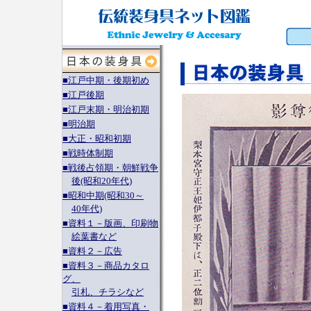
■江戸中期・後期初め
■江戸後期
■江戸末期・明治初期
■明治期
■大正・昭和初期
■戦時体制期
■戦後占領期・朝鮮戦争
後(昭和20年代)
■昭和中期(昭和30～
40年代)
■資料１－版画、印刷物
絵葉書など
■資料２－広告
■資料３－商品カタロ
グ、
引札、チラシなど
■資料４－着用写真・