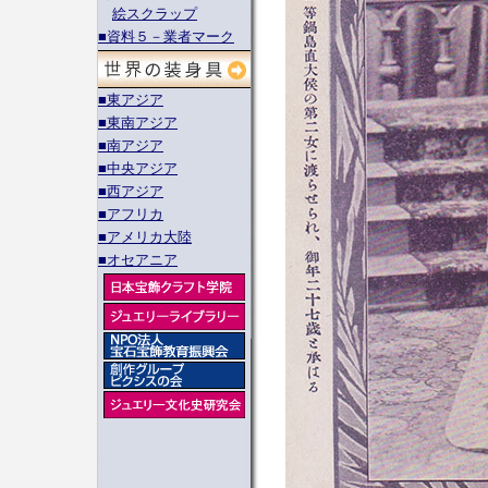
絵スクラップ
■資料５－業者マーク
■東アジア
■東南アジア
■南アジア
■中央アジア
■西アジア
■アフリカ
■アメリカ大陸
■オセアニア