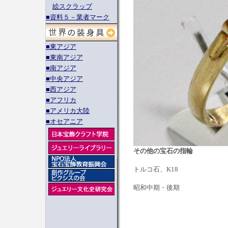
絵スクラップ
■資料５－業者マーク
■東アジア
■東南アジア
■南アジア
■中央アジア
■西アジア
■アフリカ
■アメリカ大陸
■オセアニア
その他の宝石の指輪
トルコ石、K18
昭和中期・後期