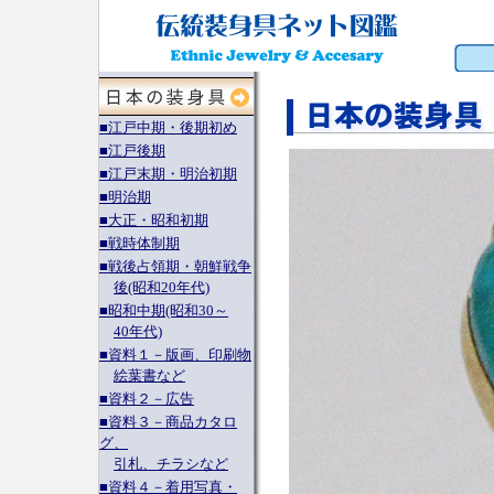
■江戸中期・後期初め
■江戸後期
■江戸末期・明治初期
■明治期
■大正・昭和初期
■戦時体制期
■戦後占領期・朝鮮戦争
後(昭和20年代)
■昭和中期(昭和30～
40年代)
■資料１－版画、印刷物
絵葉書など
■資料２－広告
■資料３－商品カタロ
グ、
引札、チラシなど
■資料４－着用写真・