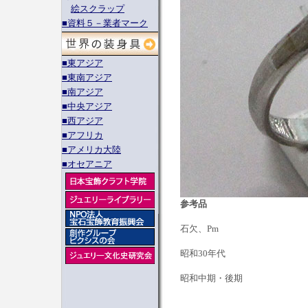
絵スクラップ
■資料５－業者マーク
■東アジア
■東南アジア
■南アジア
■中央アジア
■西アジア
■アフリカ
■アメリカ大陸
■オセアニア
参考品
石欠、Pm
昭和30年代
昭和中期・後期