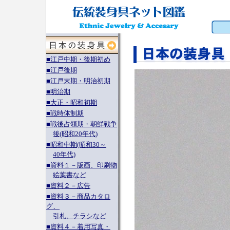
■江戸中期・後期初め
■江戸後期
■江戸末期・明治初期
■明治期
■大正・昭和初期
■戦時体制期
■戦後占領期・朝鮮戦争
後(昭和20年代)
■昭和中期(昭和30～
40年代)
■資料１－版画、印刷物
絵葉書など
■資料２－広告
■資料３－商品カタロ
グ、
引札、チラシなど
■資料４－着用写真・