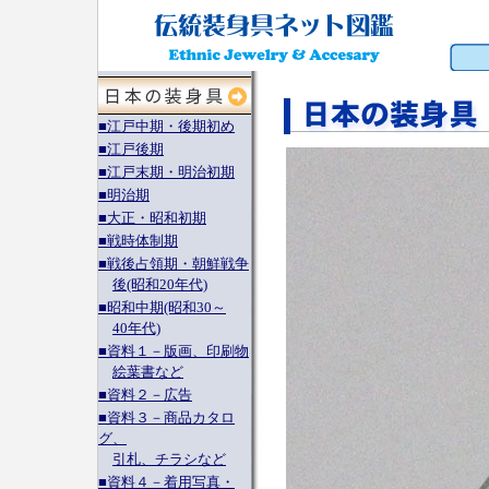
■江戸中期・後期初め
■江戸後期
■江戸末期・明治初期
■明治期
■大正・昭和初期
■戦時体制期
■戦後占領期・朝鮮戦争
後(昭和20年代)
■昭和中期(昭和30～
40年代)
■資料１－版画、印刷物
絵葉書など
■資料２－広告
■資料３－商品カタロ
グ、
引札、チラシなど
■資料４－着用写真・