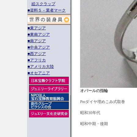
絵スクラップ
■資料５－業者マーク
■東アジア
■東南アジア
■南アジア
■中央アジア
■西アジア
■アフリカ
■アメリカ大陸
■オセアニア
オパールの指輪
Pmダイヤ埋めこみ式取巻
昭和30年代
昭和中期・後期