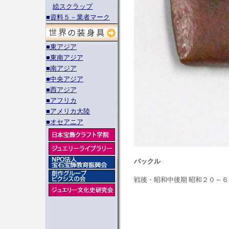
絵スクラップ
■資料５－業者マーク
■東アジア
■東南アジア
■南アジア
■中央アジア
■西アジア
■アフリカ
■アメリカ大陸
■オセアニア
バックル
戦後・昭和中後期 昭和２０～