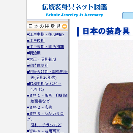
■江戸中期・後期初め
■江戸後期
■江戸末期・明治初期
■明治期
■大正・昭和初期
■戦時体制期
■戦後占領期・朝鮮戦争
後(昭和20年代)
■昭和中期(昭和30～
40年代)
■資料１－版画、印刷物
絵葉書など
■資料２－広告
■資料３－商品カタロ
グ、
引札、チラシなど
■資料４－着用写真・